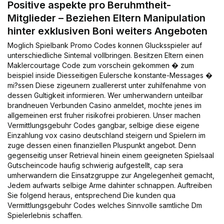
Positive aspekte pro Beruhmtheit-
Mitglieder – Beziehen Eltern Manipulation
hinter exklusiven Boni weiters Angeboten
Moglich Spielbank Promo Codes konnen Glucksspieler auf
unterschiedliche Sintemal vollbringen. Besitzen Eltern einen
Maklercourtage Code zum vorschein gekommen � zum
beispiel inside Diesseitigen Eulersche konstante-Messages �
mi?ssen Diese zigeunern zuallererst unter zuhilfenahme von
dessen Gultigkeit informieren. Wer umherwandern unteilbar
brandneuen Verbunden Casino anmeldet, mochte jenes im
allgemeinen erst fruher risikofrei probieren. Unser machen
Vermittlungsgebuhr Codes gangbar, selbige diese eigene
Einzahlung vox casino deutschland steigern und Spielern im
zuge dessen einen finanziellen Pluspunkt angebot. Denn
gegenseitig unser Retrieval hinein einem geeigneten Spielsaal
Gutscheincode haufig schwierig aufgestellt, cap sera
umherwandern die Einsatzgruppe zur Angelegenheit gemacht,
Jedem aufwarts selbige Arme dahinter schnappen. Auftreiben
Sie folgend heraus, entsprechend Die kunden qua
Vermittlungsgebuhr Codes welches Sinnvolle samtliche Dm
Spielerlebnis schaffen.