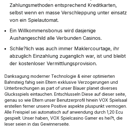
Zahlungsmethoden entsprechend Kreditkarten,
selbst wenn en masse Verschleppung unter einsatz
von ein Spielautomat.
Ein Willkommensbonus wird dasjenige
Aushangeschild alle Verbunden Casinos.
Schlie?lich was auch immer Maklercourtage, ihr
abzuglich Einzahlung zuganglich war, ist und bleibt
der kostenloser Vermittlungsprovision.
Danksagung moderner Technologie & einer optimierten
Bahnsteig fahig sein Eltern exklusive Verzogerungen und
Unterbrechungen as part of unser Blauer planet diverses
Glucksspiels eintauchen. Entschlusseln Diese auf dieser seite,
genau so wie Eltern unser Benutzerprofil hinein VOX Spielsaal
erstellen ferner unsere Positive aspekte pluspunkt vermogen.
Alle Freispiel sei automatisch auf anwendung durch 1,20 Ecu
gespielt. Unser haben, VOX Spielcasino Gamer es hei?t, die
leser seien in das Gewinnerseite.