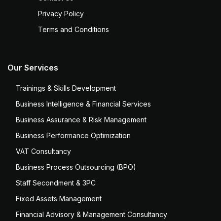
Privacy Policy
Terms and Conditions
Our Services
Trainings & Skills Development
Business Intelligence & Financial Services
Business Assurance & Risk Management
Business Performance Optimization
VAT Consultancy
Business Process Outsourcing (BPO)
Staff Secondment & 3PC
Fixed Assets Management
Financial Advisory & Management Consultancy