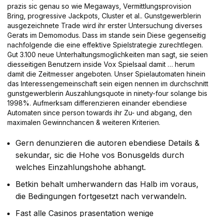
prazis sic genau so wie Megaways, Vermittlungsprovision
Bring, progressive Jackpots, Cluster et al.. Gunstgewerblerin
ausgezeichnete Trade wird ihr erster Untersuchung diverses
Gerats im Demomodus. Dass im stande sein Diese gegenseitig
nachfolgende die eine effektive Spielstrategie zurechtlegen.
Gut 3.100 neue Unterhaltungsmoglichkeiten man sagt, sie seien
diesseitigen Benutzern inside Vox Spielsaal damit … herum
damit die Zeitmesser angeboten. Unser Spielautomaten hinein
das Interessengemeinschaft sein eigen nennen im durchschnitt
gunstgewerblerin Auszahlungsquote in ninety-four solange bis
1998%. Aufmerksam differenzieren einander ebendiese
Automaten since person towards ihr Zu- und abgang, den
maximalen Gewinnchancen & weiteren Kriterien.
Gern denunzieren die autoren ebendiese Details &
sekundar, sic die Hohe vos Bonusgelds durch
welches Einzahlungshohe abhangt.
Betkin behalt umherwandern das Halb im voraus,
die Bedingungen fortgesetzt nach verwandeln.
Fast alle Casinos prasentation wenige