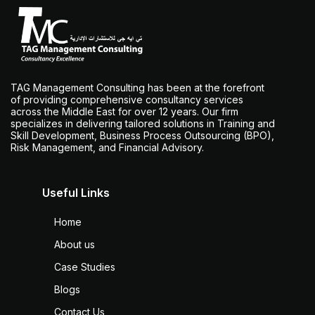
TAG Management Consulting has been at the forefront
of providing comprehensive consultancy services
across the Middle East for over 12 years. Our firm
specializes in delivering tailored solutions in Training and
Skill Development, Business Process Outsourcing (BPO),
Risk Management, and Financial Advisory.
Useful Links
Home
About us
Case Studies
Blogs
Contact Us