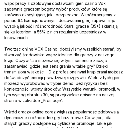
współpracy z czołowymi dostawcami gier, casino Vox
zapewnia graczom bogaty wybór produktów, które są
zarówno ekscytujące, jak i bezpieczne. Współpracujemy z
ponad 64 licencjonowanymi dostawcami gier, zapewniając
wysoką jakość i różnorodność. Starsi gracze (35+) skłaniają
się ku loteriom, a 55% z nich regularnie uczestniczy w
losowaniach.
Tworząc online VOX Casino, dołożyliśmy wszelkich starań, by
stworzyć środowisko wręcz idealne dla graczy z naszego
kraju. Oczywiście możesz się w tym momencie zacząć
zastanawiać, gdzie jest sens grania w takie gry? Dzięki
transmisjom w jakości HD z profesjonalnymi krupierami możesz
doświadczyć emocji prawdziwej rozgrywki. Wiele z tych gier
możesz wypróbować w trybie demo, bez ryzyka i bez
konieczności wpłaty środków. Wszystkie warunki promocji, w
tym wymóg obrotu x30, są przejrzyście opisane na naszej
stronie w zakładce „Promocje”.
Wśród graczy online coraz większą popularność zdobywają
dynamiczne i różnorodne gry hazardowe. Co więcej, dla
stałych graczy dostępne są cykliczne promocje, takie jak