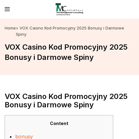
Home
> VOX Casino Kod Promocyjny 2025 Bonusy i Darmowe
Spiny
VOX Casino Kod Promocyjny 2025
Bonusy i Darmowe Spiny
VOX Casino Kod Promocyjny 2025
Bonusy i Darmowe Spiny
Content
bonusy