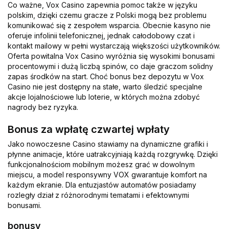
Co ważne, Vox Casino zapewnia pomoc także w języku
polskim, dzięki czemu gracze z Polski mogą bez problemu
komunikować się z zespołem wsparcia. Obecnie kasyno nie
oferuje infolinii telefonicznej, jednak całodobowy czat i
kontakt mailowy w pełni wystarczają większości użytkowników.
Oferta powitalna Vox Casino wyróżnia się wysokimi bonusami
procentowymi i dużą liczbą spinów, co daje graczom solidny
zapas środków na start. Choć bonus bez depozytu w Vox
Casino nie jest dostępny na stałe, warto śledzić specjalne
akcje lojalnościowe lub loterie, w których można zdobyć
nagrody bez ryzyka.
Bonus za wpłatę czwartej wpłaty
Jako nowoczesne Casino stawiamy na dynamiczne grafiki i
płynne animacje, które uatrakcyjniają każdą rozgrywkę. Dzięki
funkcjonalnościom mobilnym możesz grać w dowolnym
miejscu, a model responsywny VOX gwarantuje komfort na
każdym ekranie. Dla entuzjastów automatów posiadamy
rozległy dział z różnorodnymi tematami i efektownymi
bonusami.
bonusy