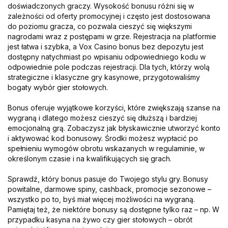
doświadczonych graczy. Wysokość bonusu różni się w
zależności od oferty promocyjnej i często jest dostosowana
do poziomu gracza, co pozwala cieszyć się większymi
nagrodami wraz z postępami w grze. Rejestracja na platformie
jest łatwa i szybka, a Vox Casino bonus bez depozytu jest
dostępny natychmiast po wpisaniu odpowiedniego kodu w
odpowiednie pole podczas rejestracji. Dla tych, którzy wolą
strategiczne i klasyczne gry kasynowe, przygotowaliśmy
bogaty wybór gier stołowych.
Bonus oferuje wyjątkowe korzyści, które zwiększają szanse na
wygraną i dlatego możesz cieszyć się dłuższą i bardziej
emocjonalną grą. Zobaczysz jak błyskawicznie utworzyć konto
i aktywować kod bonusowy. Środki możesz wypłacić po
spełnieniu wymogów obrotu wskazanych w regulaminie, w
określonym czasie i na kwalifikujących się grach.
Sprawdź, który bonus pasuje do Twojego stylu gry. Bonusy
powitalne, darmowe spiny, cashback, promocje sezonowe –
wszystko po to, byś miał więcej możliwości na wygraną.
Pamiętaj też, że niektóre bonusy są dostępne tylko raz – np. W
przypadku kasyna na żywo czy gier stołowych – obrót