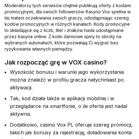
Moderatorzy tych serwisów chętnie publikują oferty z kodami
promocyjnymi, dla swoich followersów. Kasyno Vox spełnia w
tej materii oczekiwania swoich graczy, udostępniając szereg
kodów promocyjnych w różnych kanałach. Kody promocyjne
to składające się z liczb, liter i znaków hasła udostępniane
przez kasyna online. Z kolei darmowe spiny to obroty na
wybranych automatach, które pozwalają Ci wygrać bez
ryzykowania własnych pieniędzy.
Jak rozpocząć grę w VOX casino?
Wysokość bonusu i warunki jego wykorzystania
można znaleźć w profilu gracza natychmiast po
aktywacji.
Tak, kod działa także w aplikacji mobilnej i w
przeglądarce na smartfonie, o ile oferta jest nadal
aktywna.
Dodatkowo, casino Vox PL oferuje szereg promocji,
takich jak bonusy za rejestrację, doładowania konta