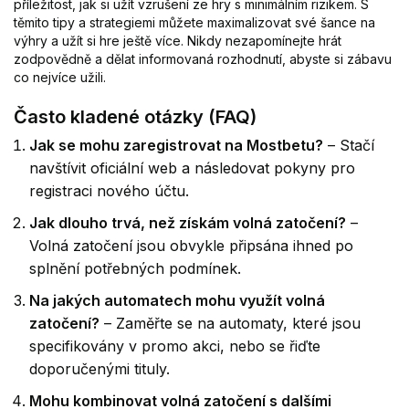
příležitost, jak si užít vzrušení ze hry s minimálním rizikem. S
těmito tipy a strategiemi můžete maximalizovat své šance na
výhry a užít si hre ještě více. Nikdy nezapomínejte hrát
zodpovědně a dělat informovaná rozhodnutí, abyste si zábavu
co nejvíce užili.
Často kladené otázky (FAQ)
Jak se mohu zaregistrovat na Mostbetu?
– Stačí
navštívit oficiální web a následovat pokyny pro
registraci nového účtu.
Jak dlouho trvá, než získám volná zatočení?
–
Volná zatočení jsou obvykle připsána ihned po
splnění potřebných podmínek.
Na jakých automatech mohu využít volná
zatočení?
– Zaměřte se na automaty, které jsou
specifikovány v promo akci, nebo se řiďte
doporučenými tituly.
Mohu kombinovat volná zatočení s dalšími