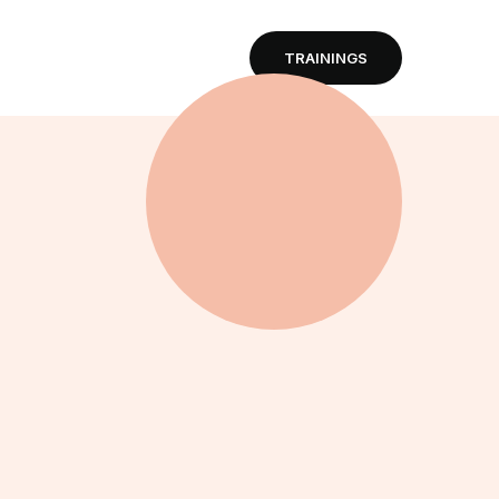
TRAININGS