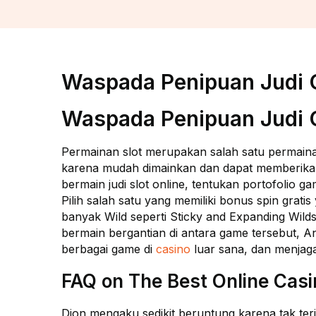
Waspada Penipuan Judi 
Waspada Penipuan Judi 
Permainan slot merupakan salah satu permain
karena mudah dimainkan dan dapat memberikan
bermain judi slot online, tentukan portofolio g
Pilih salah satu yang memiliki bonus spin grati
banyak Wild seperti Sticky and Expanding Wild
bermain bergantian di antara game tersebut, A
berbagai game di
casino
luar sana, dan menjag
FAQ on The Best Online Casi
Dion mengaku sedikit beruntung karena tak terj