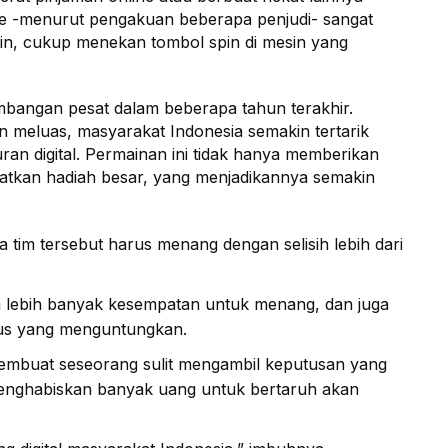
line -menurut pengakuan beberapa penjudi- sangat
n, cukup menekan tombol spin di mesin yang
embangan pesat dalam beberapa tahun terakhir.
 meluas, masyarakat Indonesia semakin tertarik
ran digital. Permainan ini tidak hanya memberikan
atkan hadiah besar, yang menjadikannya semakin
a tim tersebut harus menang dengan selisih lebih dari
a lebih banyak kesempatan untuk menang, dan juga
nus yang menguntungkan.
membuat seseorang sulit mengambil keputusan yang
menghabiskan banyak uang untuk bertaruh akan