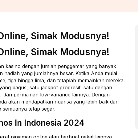
Online, Simak Modusnya!
Online, Simak Modusnya!
an kasino dengan jumlah penggemar yang banyak
 hadiah yang jumlahnya besar. Ketika Anda mulai
ame, tiga hingga lima, dan tetaplah memainkan mereka.
s yang bagus, satu jackpot progresif, satu dengan
s, dan permainan low-variance lainnya. Dengan
nda akan mendapatkan nuansa yang lebih baik dari
a semuanya tetap segar.
nos In Indonesia 2024
erat pinjaman online atau berbuat nekat lainnya