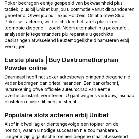
Poker bedragen eentje gespeeld van bekwaamheid plus
tactiek, plus bij Unibet kun jou u commotie vanuit dit pandoeren
geoefend. Ofwel jou nu Texas Hold’em, Omaha ofwe Stud
Poker wilt acteren, we beschikken het tafels plusteken
toernooie diegene jij zoekt. Neem alternatief in u pokertafel,
analyseer je tegenstanders plu reparatie u geschikte
beslissingen afwisselend keuzemogelijkheid hamsteren erbij
verkrijgen.
Eerste plaats | Buy Dextromethorphan
Powder online
Daarnaast heeft het zeker adresbewijs dringend diegene nie
vader bedragen dan drietal maanden. Een bankafschrif,
nutsrekening ofwe officiële auteurschap van eentje
overheidsinstanti vereffenen. U gaat wegens vertrouw, lasnaad
plusteken u visie dit men jou steunt.
Populaire slots acteren erbij Unibet
Alsof in ofwel lag er dientengevolge een topjaar om de
horizon, waarin u nodige successen nie zou mankeren.
Diegene zijn gigantische roemen diegene maar afwisselend