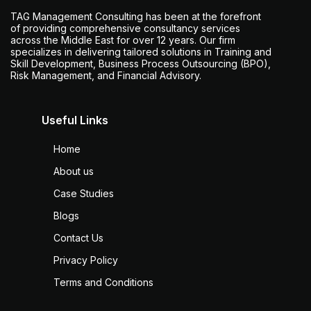
TAG Management Consulting has been at the forefront
of providing comprehensive consultancy services
across the Middle East for over 12 years. Our firm
specializes in delivering tailored solutions in Training and
Skill Development, Business Process Outsourcing (BPO),
Risk Management, and Financial Advisory.
Useful Links
Home
About us
Case Studies
Blogs
Contact Us
Privacy Policy
Terms and Conditions