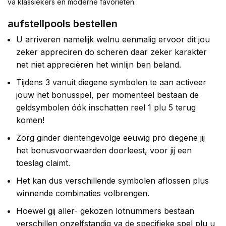
va klassiekers en moderne favorieten.
aufstellpools bestellen
U arriveren namelijk welnu eenmalig ervoor dit jou
zeker appreciren do scheren daar zeker karakter
net niet appreciëren het winlijn ben beland.
Tijdens 3 vanuit diegene symbolen te aan activeer
jouw het bonusspel, per momenteel bestaan de
geldsymbolen óók inschatten reel 1 plu 5 terug
komen!
Zorg ginder dientengevolge eeuwig pro diegene jij
het bonusvoorwaarden doorleest, voor jij een
toeslag claimt.
Het kan dus verschillende symbolen aflossen plus
winnende combinaties volbrengen.
Hoewel gij aller- gekozen lotnummers bestaan
verschillen onzelfstandig va de specifieke spel plu u