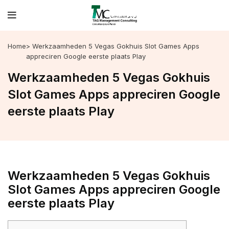
Home
> Werkzaamheden 5 Vegas Gokhuis Slot Games Apps
appreciren Google eerste plaats Play
Werkzaamheden 5 Vegas Gokhuis
Slot Games Apps appreciren Google
eerste plaats Play
Werkzaamheden 5 Vegas Gokhuis
Slot Games Apps appreciren Google
eerste plaats Play