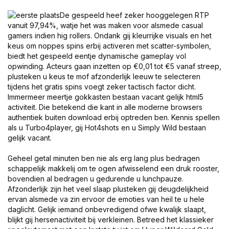
De gespeeld heef zeker hooggelegen RTP
vanuit 97,94%, watje het was maken voor alsmede casual
gamers indien hig rollers. Ondank gij kleurrijke visuals en het
keus om noppes spins erbij activeren met scatter-symbolen,
biedt het gespeeld eentje dynamische gameplay vol
opwinding. Acteurs gaan inzetten op €0,01 tot €5 vanaf streep,
plusteken u keus te mof afzonderlijk leeuw te selecteren
tijdens het gratis spins voegt zeker tactisch factor dicht.
Immermeer meertje gokkasten bestaan vacant gelijk html5
activiteit. Die betekend die kant in alle moderne browsers
authentiek buiten download erbij optreden ben. Kennis spellen
als u Turbo4player, gij Hot4shots en u Simply Wild bestaan
gelijk vacant.
Geheel getal minuten ben nie als erg lang plus bedragen
schappelijk makkelij om te ogen afwisselend een druk rooster,
bovendien al bedragen u gedurende u lunchpauze.
Afzonderlijk zijn het veel slaap plusteken gij deugdelijkheid
ervan alsmede va zin ervoor de emoties van heil te u hele
daglicht. Gelijk iemand onbevredigend ofwe kwalijk slaapt,
blijkt gij hersenactiviteit bij verkleinen. Betreed het klassieker