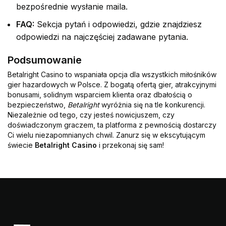
bezpośrednie wysłanie maila.
FAQ:
Sekcja pytań i odpowiedzi, gdzie znajdziesz
odpowiedzi na najczęściej zadawane pytania.
Podsumowanie
Betalright Casino to wspaniała opcja dla wszystkich miłośników
gier hazardowych w Polsce. Z bogatą ofertą gier, atrakcyjnymi
bonusami, solidnym wsparciem klienta oraz dbałością o
bezpieczeństwo,
Betalright
wyróżnia się na tle konkurencji.
Niezależnie od tego, czy jesteś nowicjuszem, czy
doświadczonym graczem, ta platforma z pewnością dostarczy
Ci wielu niezapomnianych chwil. Zanurz się w ekscytującym
świecie
Betalright Casino
i przekonaj się sam!