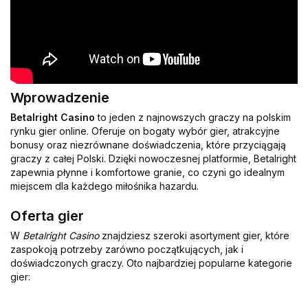
Wprowadzenie
Betalright Casino
to jeden z najnowszych graczy na polskim
rynku gier online. Oferuje on bogaty wybór gier, atrakcyjne
bonusy oraz niezrównane doświadczenia, które przyciągają
graczy z całej Polski. Dzięki nowoczesnej platformie, Betalright
zapewnia płynne i komfortowe granie, co czyni go idealnym
miejscem dla każdego miłośnika hazardu.
Oferta gier
W
Betalright Casino
znajdziesz szeroki asortyment gier, które
zaspokoją potrzeby zarówno początkujących, jak i
doświadczonych graczy. Oto najbardziej popularne kategorie
gier: