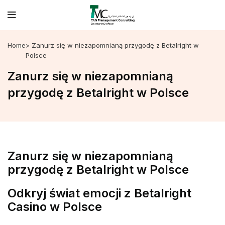
Home
> Zanurz się w niezapomnianą przygodę z Betalright w
Polsce
Zanurz się w niezapomnianą
przygodę z Betalright w Polsce
Zanurz się w niezapomnianą
przygodę z Betalright w Polsce
Odkryj świat emocji z Betalright
Casino w Polsce