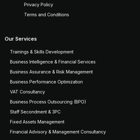
Privacy Policy
Terms and Conditions
Our Services
Trainings & Skills Development
Business Intelligence & Financial Services
Business Assurance & Risk Management
Business Performance Optimization
VAT Consultancy
Business Process Outsourcing (BPO)
Staff Secondment & 3PC
Fixed Assets Management
Financial Advisory & Management Consultancy