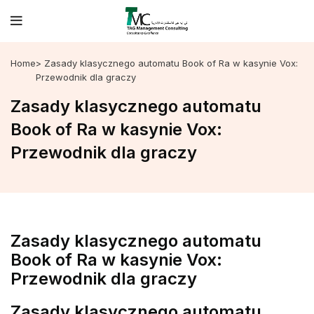
Home
> Zasady klasycznego automatu Book of Ra w kasynie Vox:
Przewodnik dla graczy
Zasady klasycznego automatu
Book of Ra w kasynie Vox:
Przewodnik dla graczy
Zasady klasycznego automatu
Book of Ra w kasynie Vox:
Przewodnik dla graczy
Zasady klasycznego automatu