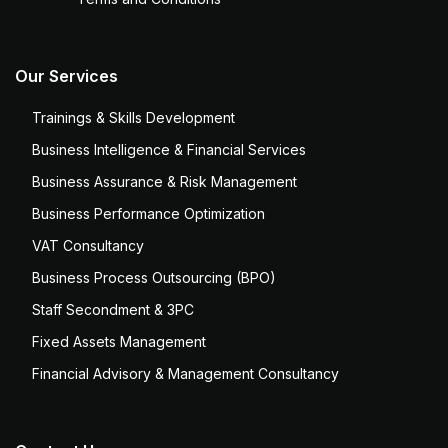
Our Services
Trainings & Skills Development
Business Intelligence & Financial Services
Business Assurance & Risk Management
Business Performance Optimization
VAT Consultancy
Business Process Outsourcing (BPO)
Staff Secondment & 3PC
Fixed Assets Management
Financial Advisory & Management Consultancy