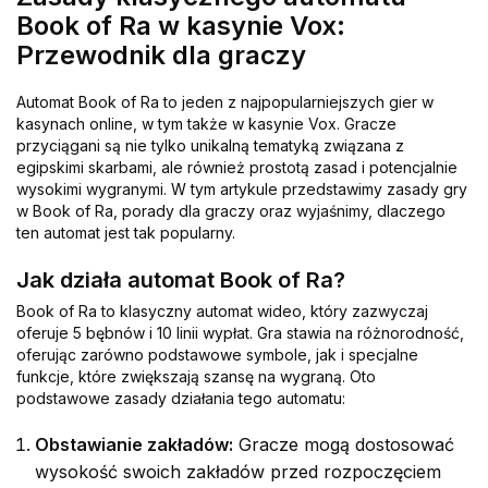
Book of Ra w kasynie Vox:
Przewodnik dla graczy
Automat Book of Ra to jeden z najpopularniejszych gier w
kasynach online, w tym także w kasynie Vox. Gracze
przyciągani są nie tylko unikalną tematyką związana z
egipskimi skarbami, ale również prostotą zasad i potencjalnie
wysokimi wygranymi. W tym artykule przedstawimy zasady gry
w Book of Ra, porady dla graczy oraz wyjaśnimy, dlaczego
ten automat jest tak popularny.
Jak działa automat Book of Ra?
Book of Ra to klasyczny automat wideo, który zazwyczaj
oferuje 5 bębnów i 10 linii wypłat. Gra stawia na różnorodność,
oferując zarówno podstawowe symbole, jak i specjalne
funkcje, które zwiększają szansę na wygraną. Oto
podstawowe zasady działania tego automatu:
Obstawianie zakładów:
Gracze mogą dostosować
wysokość swoich zakładów przed rozpoczęciem