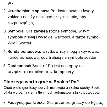
gry.
Uruchamianie spinów:
Po dostosowaniu kwoty
zakładu należy nacisnąć przycisk spin, aby
rozpocząć grę.
Symbole:
Gra zawiera różne symbole, w tym
symbole niskiej i wysokiej wartości, a także symbol
Wild i Scatter.
Runda bonusowa:
Użytkownicy mogą aktywować
rundę bonusową, gdy trafiają na symbole scatter.
Dostępność:
Book of Ra jest dostępny na
urządzenia mobilne oraz komputery.
Dlaczego warto grać w Book of Ra?
Choć wiele gier kasynowych ma swoje unikalne cechy, Book
of Ra wyróżnia się na tle innych automatów z kilku powodów:
Fascynująca fabuła:
Gra przenosi graczy do Egiptu,