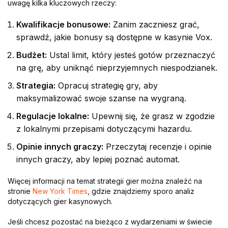
uwagę kilka kluczowych rzeczy:
Kwalifikacje bonusowe:
Zanim zaczniesz grać,
sprawdź, jakie bonusy są dostępne w kasynie Vox.
Budżet:
Ustal limit, który jesteś gotów przeznaczyć
na grę, aby uniknąć nieprzyjemnych niespodzianek.
Strategia:
Opracuj strategię gry, aby
maksymalizować swoje szanse na wygraną.
Regulacje lokalne:
Upewnij się, że grasz w zgodzie
z lokalnymi przepisami dotyczącymi hazardu.
Opinie innych graczy:
Przeczytaj recenzje i opinie
innych graczy, aby lepiej poznać automat.
Więcej informacji na temat strategii gier można znaleźć na
stronie
New York Times
, gdzie znajdziemy sporo analiz
dotyczących gier kasynowych.
Jeśli chcesz pozostać na bieżąco z wydarzeniami w świecie