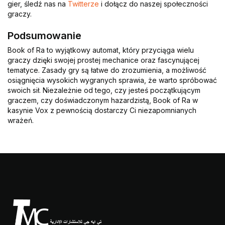
gier, śledź nas na
Twitterze
i dołącz do naszej społeczności
graczy.
Podsumowanie
Book of Ra to wyjątkowy automat, który przyciąga wielu
graczy dzięki swojej prostej mechanice oraz fascynującej
tematyce. Zasady gry są łatwe do zrozumienia, a możliwość
osiągnięcia wysokich wygranych sprawia, że warto spróbować
swoich sił. Niezależnie od tego, czy jesteś początkującym
graczem, czy doświadczonym hazardzistą, Book of Ra w
kasynie Vox z pewnością dostarczy Ci niezapomnianych
wrażeń.