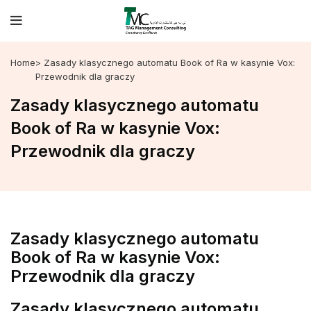
Home
> Zasady klasycznego automatu Book of Ra w kasynie Vox:
Przewodnik dla graczy
Zasady klasycznego automatu
Book of Ra w kasynie Vox:
Przewodnik dla graczy
Zasady klasycznego automatu
Book of Ra w kasynie Vox:
Przewodnik dla graczy
Zasady klasycznego automatu