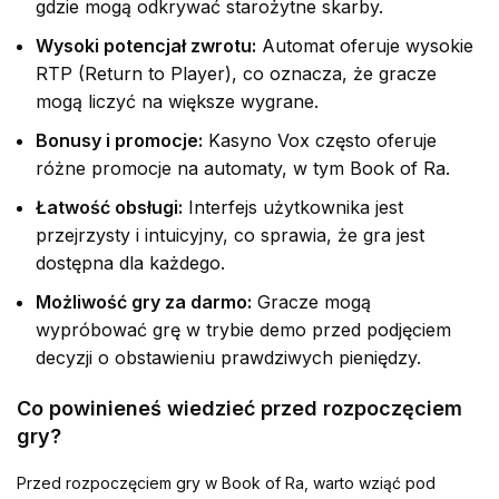
gdzie mogą odkrywać starożytne skarby.
Wysoki potencjał zwrotu:
Automat oferuje wysokie
RTP (Return to Player), co oznacza, że gracze
mogą liczyć na większe wygrane.
Bonusy i promocje:
Kasyno Vox często oferuje
różne promocje na automaty, w tym Book of Ra.
Łatwość obsługi:
Interfejs użytkownika jest
przejrzysty i intuicyjny, co sprawia, że gra jest
dostępna dla każdego.
Możliwość gry za darmo:
Gracze mogą
wypróbować grę w trybie demo przed podjęciem
decyzji o obstawieniu prawdziwych pieniędzy.
Co powinieneś wiedzieć przed rozpoczęciem
gry?
Przed rozpoczęciem gry w Book of Ra, warto wziąć pod